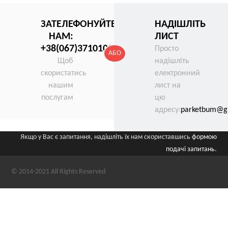
ЗАТЕЛЕФОНУЙТЕ
НАДІШЛІТЬ
НАМ:
ЛИСТ
+38(067)3710100
Просто
АБО
Щоб
надішліть
скористатись
електронний
нашим
лист на
послугам
цю
адресу:
parketbum@g
Якщо у Вас є запитання, надішліть їх нам скориставшись
формою
подачі запитань
.
© 2014-2021 All Rights Reserved