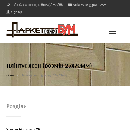
+38(067)3710100, +38(067)6751888
parketbum@gmail.com
Sign Up
Плінтус ясен (розмір 25х70мм)
Home
Плінтус ясен (розмір 25х70мм)
Розділи
Художній паркет (5)