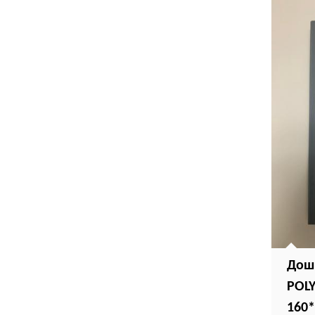
Дош
POL
160*